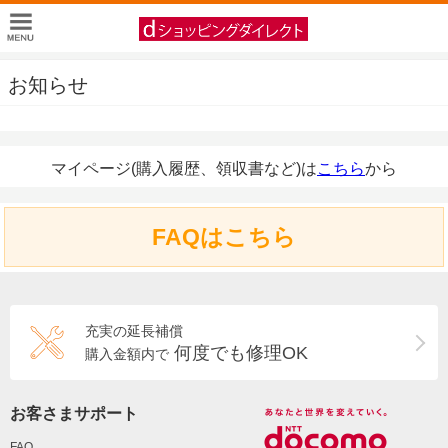
お知らせ
マイページ(購入履歴、領収書など)は
こちら
から
FAQはこちら
充実の延長補償
何度でも修理OK
購入金額内で
お客さまサポート
FAQ