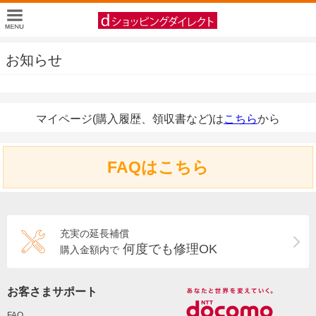
お知らせ
マイページ(購入履歴、領収書など)は
こちら
から
FAQはこちら
充実の延長補償
何度でも修理OK
購入金額内で
お客さまサポート
FAQ