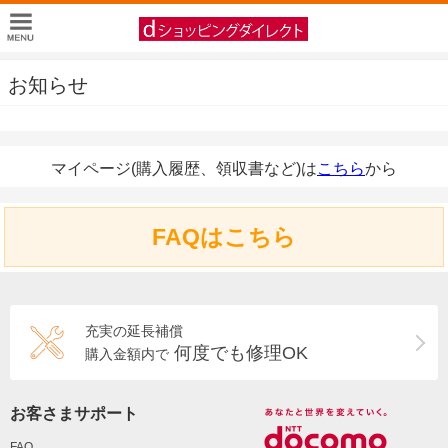
お知らせ
マイページ(購入履歴、領収書など)は
こちら
から
FAQはこちら
充実の延長補償
何度でも修理OK
購入金額内で
お客さまサポート
FAQ