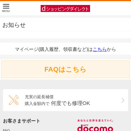
お知らせ
マイページ(購入履歴、領収書など)は
こちら
から
FAQはこちら
充実の延長補償
何度でも修理OK
購入金額内で
お客さまサポート
FAQ