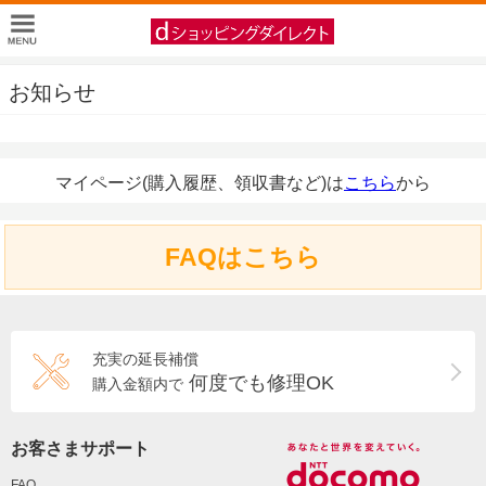
お知らせ
マイページ(購入履歴、領収書など)は
こちら
から
FAQはこちら
充実の延長補償
何度でも修理OK
購入金額内で
お客さまサポート
FAQ