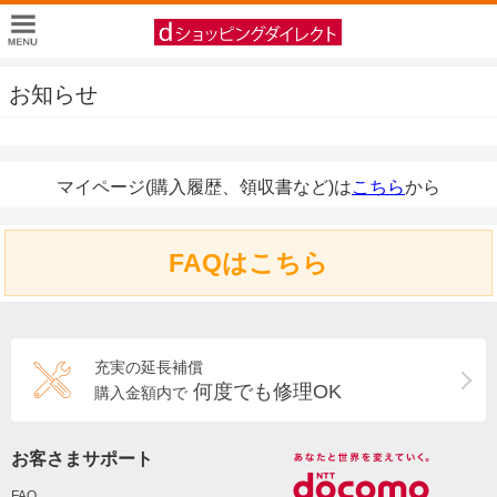
お知らせ
マイページ(購入履歴、領収書など)は
こちら
から
FAQはこちら
充実の延長補償
何度でも修理OK
購入金額内で
お客さまサポート
FAQ