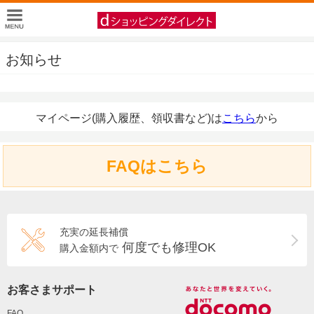
お知らせ
マイページ(購入履歴、領収書など)は
こちら
から
FAQはこちら
充実の延長補償
何度でも修理OK
購入金額内で
お客さまサポート
FAQ