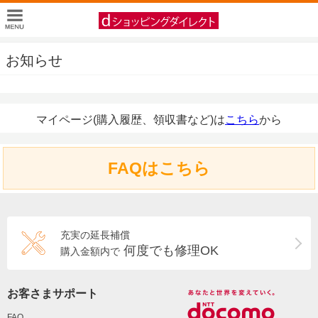
お知らせ
マイページ(購入履歴、領収書など)は
こちら
から
FAQはこちら
充実の延長補償
何度でも修理OK
購入金額内で
お客さまサポート
FAQ