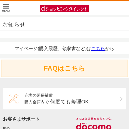
お知らせ
マイページ(購入履歴、領収書など)は
こちら
から
FAQはこちら
充実の延長補償
何度でも修理OK
購入金額内で
お客さまサポート
FAQ