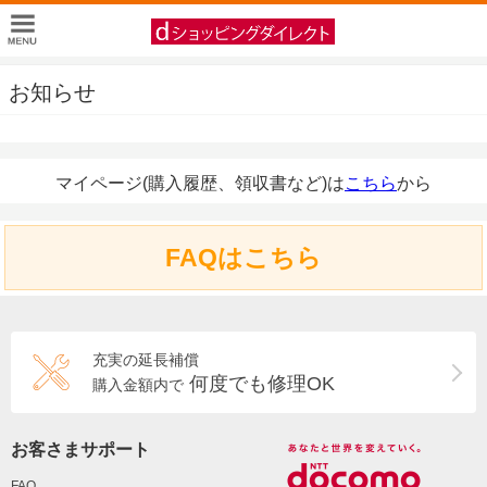
お知らせ
マイページ(購入履歴、領収書など)は
こちら
から
FAQはこちら
充実の延長補償
何度でも修理OK
購入金額内で
お客さまサポート
FAQ