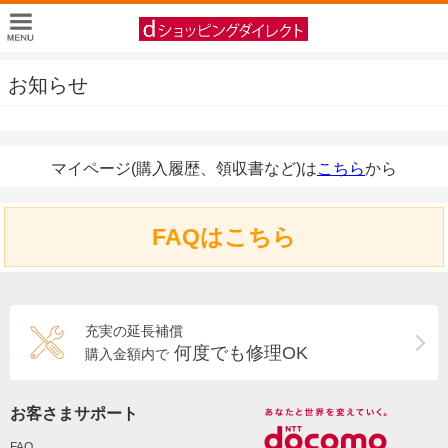
お知らせ
マイページ(購入履歴、領収書など)は
こちら
から
FAQはこちら
充実の延長補償
何度でも修理OK
購入金額内で
お客さまサポート
FAQ