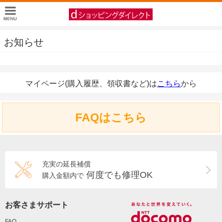
お知らせ
マイページ(購入履歴、領収書など)は
こちら
から
FAQはこちら
充実の延長補償
何度でも修理OK
購入金額内で
お客さまサポート
FAQ