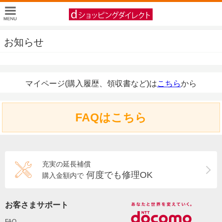
お知らせ
マイページ(購入履歴、領収書など)は
こちら
から
FAQはこちら
充実の延長補償
何度でも修理OK
購入金額内で
お客さまサポート
FAQ