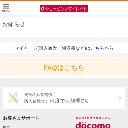
お知らせ
マイページ(購入履歴、領収書など)は
こちら
から
FAQはこちら
充実の延長補償
何度でも修理OK
購入金額内で
お客さまサポート
FAQ