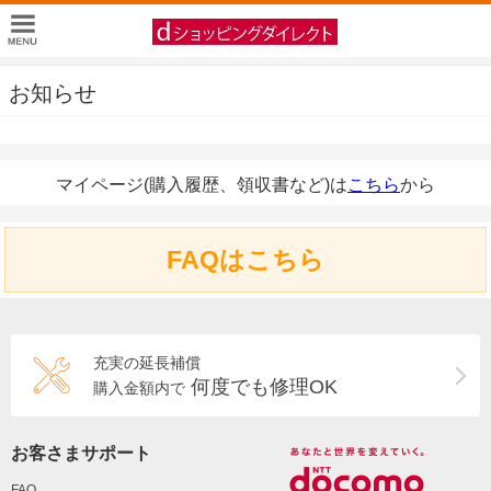
お知らせ
マイページ(購入履歴、領収書など)は
こちら
から
FAQはこちら
充実の延長補償
何度でも修理OK
購入金額内で
お客さまサポート
FAQ