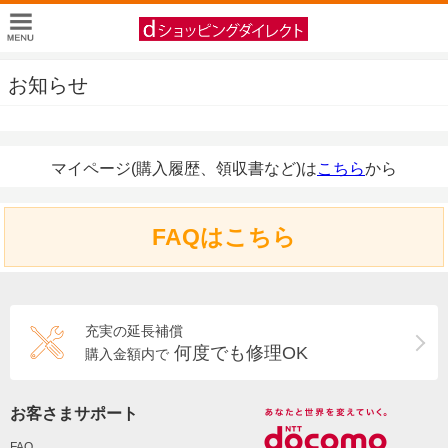
お知らせ
マイページ(購入履歴、領収書など)は
こちら
から
FAQはこちら
充実の延長補償
何度でも修理OK
購入金額内で
お客さまサポート
FAQ