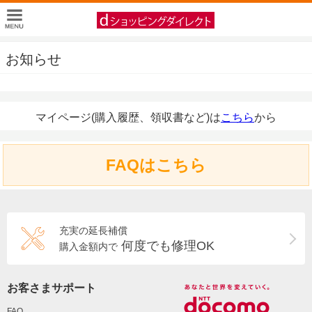
お知らせ
マイページ(購入履歴、領収書など)は
こちら
から
FAQはこちら
充実の延長補償
何度でも修理OK
購入金額内で
お客さまサポート
FAQ