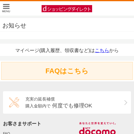
お知らせ
マイページ(購入履歴、領収書など)は
こちら
から
FAQはこちら
充実の延長補償
何度でも修理OK
購入金額内で
お客さまサポート
FAQ