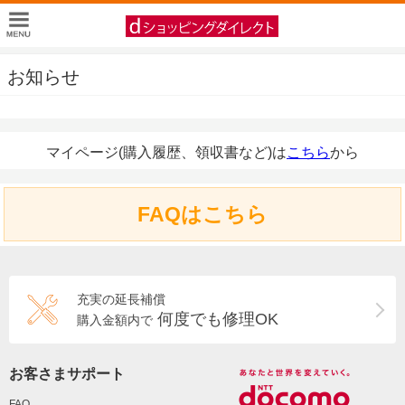
お知らせ
マイページ(購入履歴、領収書など)は
こちら
から
FAQはこちら
充実の延長補償
何度でも修理OK
購入金額内で
お客さまサポート
FAQ