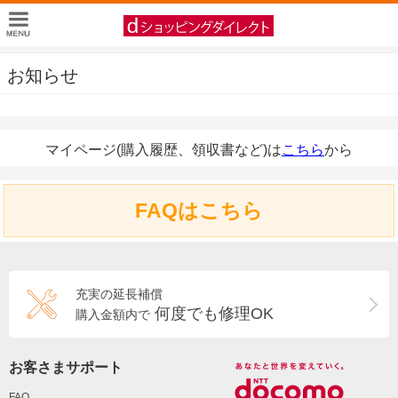
お知らせ
マイページ(購入履歴、領収書など)は
こちら
から
FAQはこちら
充実の延長補償
何度でも修理OK
購入金額内で
お客さまサポート
FAQ