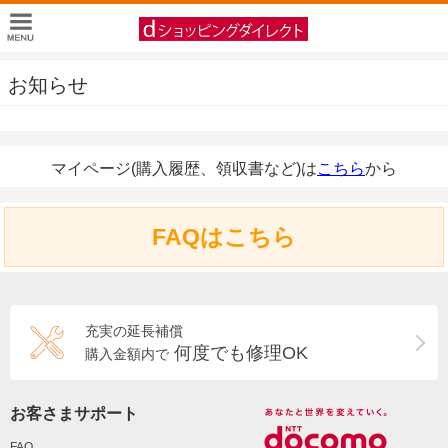
お知らせ
マイページ(購入履歴、領収書など)は
こちら
から
FAQはこちら
充実の延長補償
何度でも修理OK
購入金額内で
お客さまサポート
FAQ