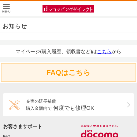
お知らせ
マイページ(購入履歴、領収書など)は
こちら
から
FAQはこちら
充実の延長補償
何度でも修理OK
購入金額内で
お客さまサポート
FAQ