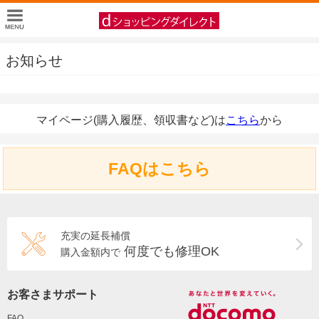
お知らせ
マイページ(購入履歴、領収書など)は
こちら
から
FAQはこちら
充実の延長補償
何度でも修理OK
購入金額内で
お客さまサポート
FAQ