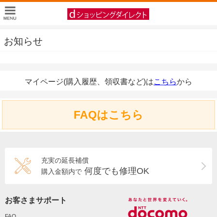
お知らせ
マイページ(購入履歴、領収書など)は
こちら
から
FAQはこちら
充実の延長補償
何度でも修理OK
購入金額内で
お客さまサポート
FAQ