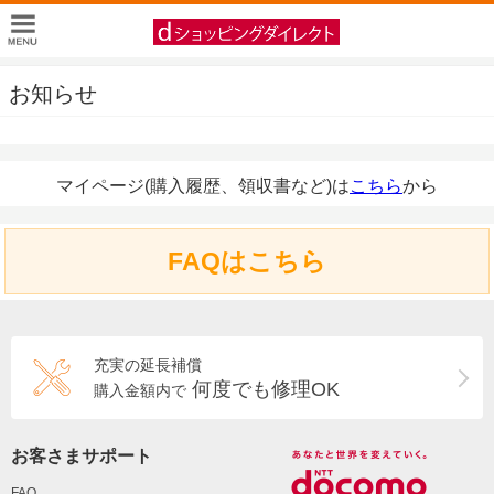
お知らせ
マイページ(購入履歴、領収書など)は
こちら
から
FAQはこちら
充実の延長補償
何度でも修理OK
購入金額内で
お客さまサポート
FAQ