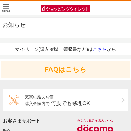
お知らせ
マイページ(購入履歴、領収書など)は
こちら
から
FAQはこちら
充実の延長補償
何度でも修理OK
購入金額内で
お客さまサポート
FAQ