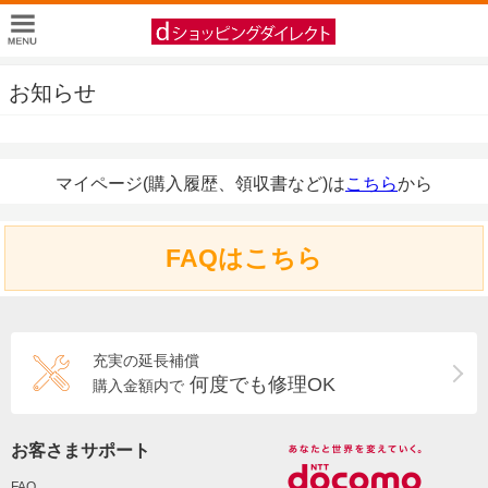
お知らせ
マイページ(購入履歴、領収書など)は
こちら
から
FAQはこちら
充実の延長補償
何度でも修理OK
購入金額内で
お客さまサポート
FAQ