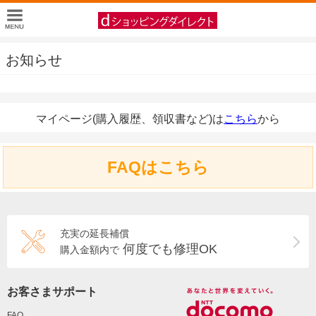
お知らせ
マイページ(購入履歴、領収書など)は
こちら
から
FAQはこちら
充実の延長補償
何度でも修理OK
購入金額内で
お客さまサポート
FAQ