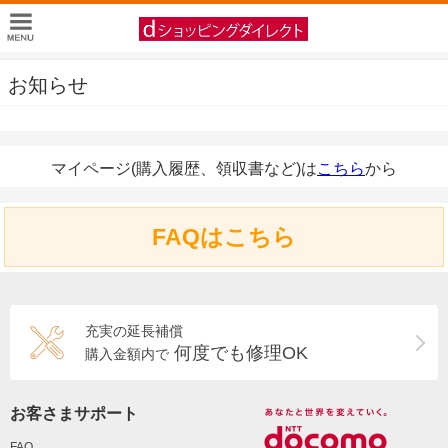
お知らせ
マイページ(購入履歴、領収書など)は
こちら
から
FAQはこちら
充実の延長補償
何度でも修理OK
購入金額内で
お客さまサポート
FAQ