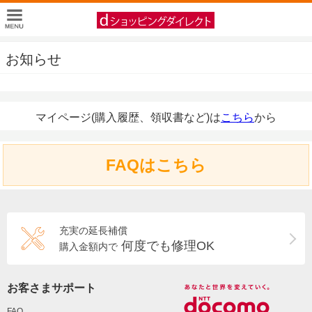
お知らせ
マイページ(購入履歴、領収書など)は
こちら
から
FAQはこちら
充実の延長補償
何度でも修理OK
購入金額内で
お客さまサポート
FAQ