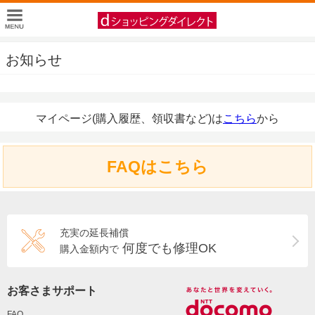
お知らせ
マイページ(購入履歴、領収書など)は
こちら
から
FAQはこちら
充実の延長補償
何度でも修理OK
購入金額内で
お客さまサポート
FAQ