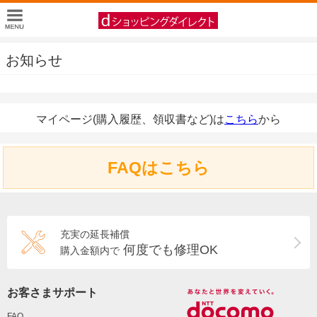
お知らせ
マイページ(購入履歴、領収書など)は
こちら
から
FAQはこちら
充実の延長補償
何度でも修理OK
購入金額内で
お客さまサポート
FAQ