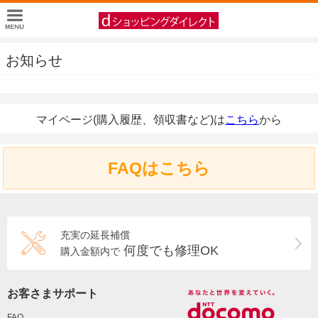
お知らせ
マイページ(購入履歴、領収書など)は
こちら
から
FAQはこちら
充実の延長補償
何度でも修理OK
購入金額内で
お客さまサポート
FAQ