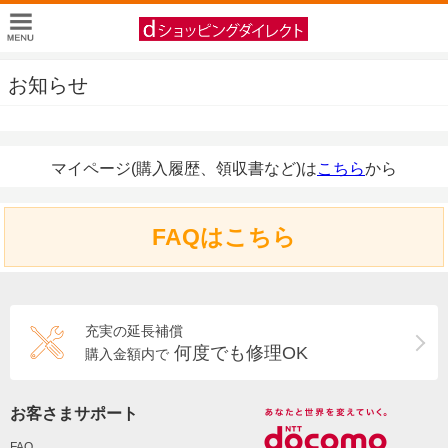
お知らせ
マイページ(購入履歴、領収書など)は
こちら
から
FAQはこちら
充実の延長補償
何度でも修理OK
購入金額内で
お客さまサポート
FAQ