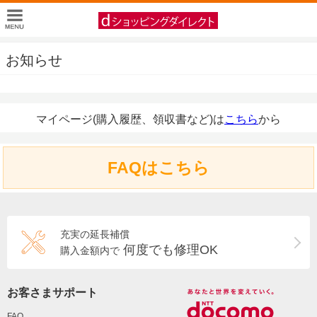
お知らせ
マイページ(購入履歴、領収書など)は
こちら
から
FAQはこちら
充実の延長補償
何度でも修理OK
購入金額内で
お客さまサポート
FAQ