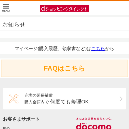
お知らせ
マイページ(購入履歴、領収書など)は
こちら
から
FAQはこちら
充実の延長補償
何度でも修理OK
購入金額内で
お客さまサポート
FAQ