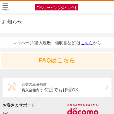
お知らせ
マイページ(購入履歴、領収書など)は
こちら
から
FAQはこちら
充実の延長補償
何度でも修理OK
購入金額内で
お客さまサポート
FAQ