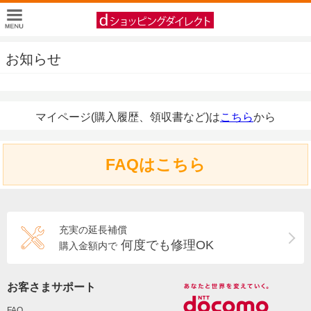
お知らせ
マイページ(購入履歴、領収書など)は
こちら
から
FAQはこちら
充実の延長補償
何度でも修理OK
購入金額内で
お客さまサポート
FAQ