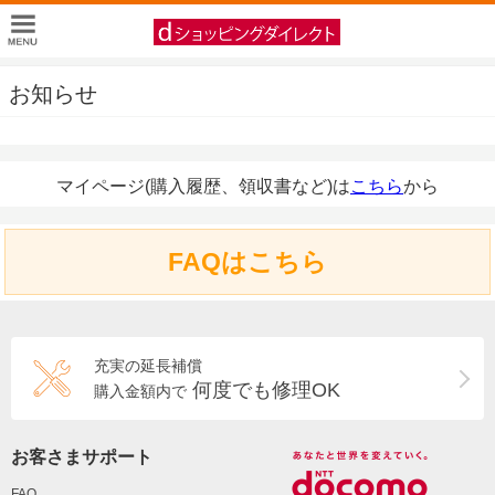
お知らせ
マイページ(購入履歴、領収書など)は
こちら
から
FAQはこちら
充実の延長補償
何度でも修理OK
購入金額内で
お客さまサポート
FAQ