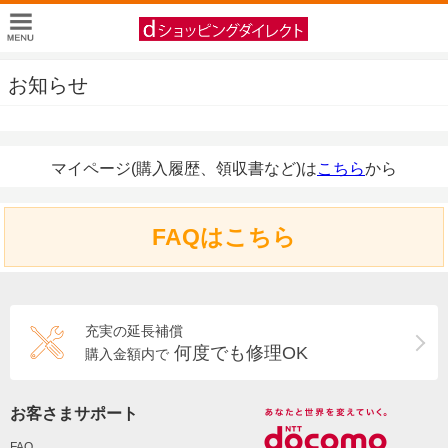
お知らせ
マイページ(購入履歴、領収書など)は
こちら
から
FAQはこちら
充実の延長補償
何度でも修理OK
購入金額内で
お客さまサポート
FAQ