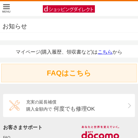
お知らせ
マイページ(購入履歴、領収書など)は
こちら
から
FAQはこちら
充実の延長補償
何度でも修理OK
購入金額内で
お客さまサポート
FAQ