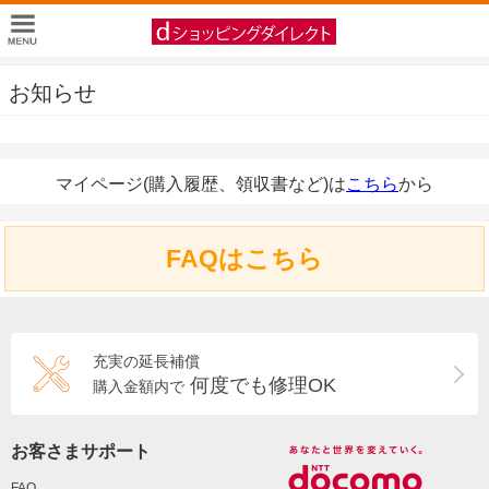
お知らせ
マイページ(購入履歴、領収書など)は
こちら
から
FAQはこちら
充実の延長補償
何度でも修理OK
購入金額内で
お客さまサポート
FAQ