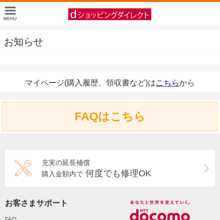
お知らせ
マイページ(購入履歴、領収書など)は
こちら
から
FAQはこちら
充実の延長補償
何度でも修理OK
購入金額内で
お客さまサポート
FAQ