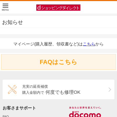
お知らせ
マイページ(購入履歴、領収書など)は
こちら
から
FAQはこちら
充実の延長補償
何度でも修理OK
購入金額内で
お客さまサポート
FAQ