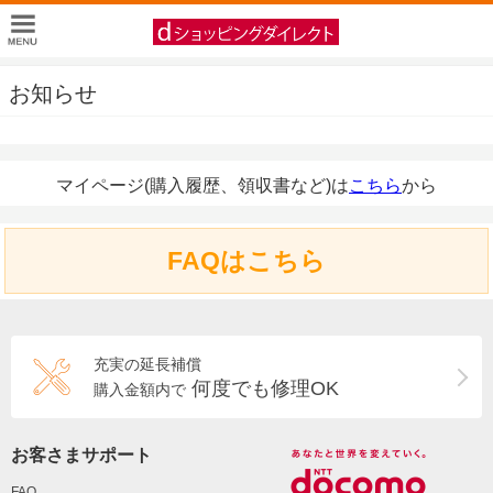
お知らせ
マイページ(購入履歴、領収書など)は
こちら
から
FAQはこちら
充実の延長補償
何度でも修理OK
購入金額内で
お客さまサポート
FAQ