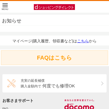
お知らせ
マイページ(購入履歴、領収書など)は
こちら
から
FAQはこちら
充実の延長補償
何度でも修理OK
購入金額内で
お客さまサポート
FAQ