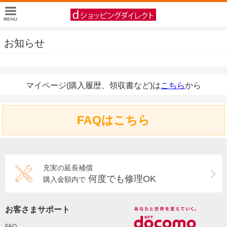
お知らせ
マイページ(購入履歴、領収書など)は
こちら
から
FAQはこちら
充実の延長補償
何度でも修理OK
購入金額内で
お客さまサポート
FAQ