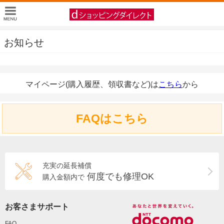
お知らせ
マイページ(購入履歴、領収書など)は
こちら
から
FAQはこちら
充実の延長補償
何度でも修理OK
購入金額内で
お客さまサポート
FAQ