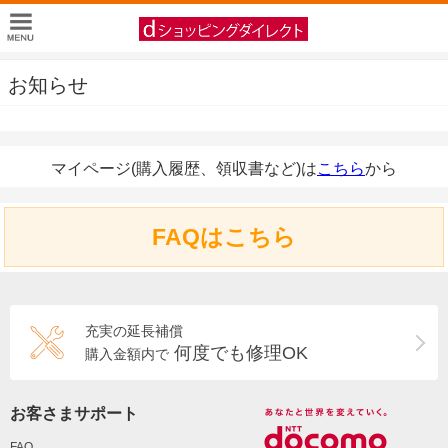
お知らせ
マイページ(購入履歴、領収書など)は
こちら
から
FAQはこちら
充実の延長補償
何度でも修理OK
購入金額内で
お客さまサポート
FAQ