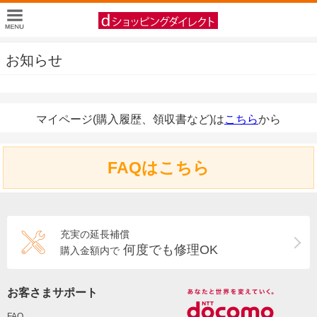
お知らせ
マイページ(購入履歴、領収書など)は
こちら
から
FAQはこちら
充実の延長補償
何度でも修理OK
購入金額内で
お客さまサポート
FAQ